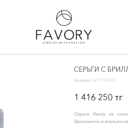
СЕРЬГИ С БРИ
Артикул:
E01196782
1 416 250
тг
Серьги Favory из колле
бриллианты и итальянска